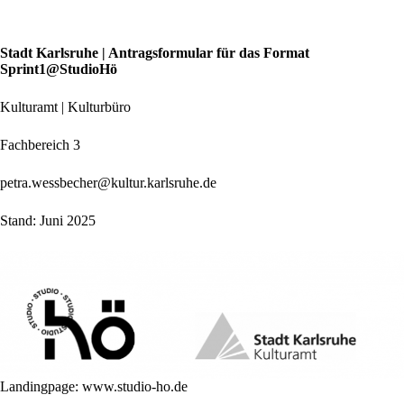
Z
u
m
Stadt Karlsruhe | Antragsformular für das Format
I
Sprint1@StudioHö
n
h
Kulturamt | Kulturbüro
a
l
Fachbereich 3
t
s
p
petra.wessbecher@kultur.karlsruhe.de
r
i
Stand: Juni 2025
n
g
e
n
Landingpage:
www.studio-ho.de