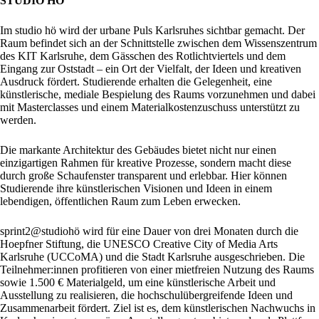
STUDIO HÖ
Im studio hö wird der urbane Puls Karlsruhes sichtbar gemacht. Der
Raum befindet sich an der Schnittstelle zwischen dem Wissenszentrum
des KIT Karlsruhe, dem Gässchen des Rotlichtviertels und dem
Eingang zur Oststadt – ein Ort der Vielfalt, der Ideen und kreativen
Ausdruck fördert. Studierende erhalten die Gelegenheit, eine
künstlerische, mediale Bespielung des Raums vorzunehmen und dabei
mit Masterclasses und einem Materialkostenzuschuss unterstützt zu
werden.
Die markante Architektur des Gebäudes bietet nicht nur einen
einzigartigen Rahmen für kreative Prozesse, sondern macht diese
durch große Schaufenster transparent und erlebbar. Hier können
Studierende ihre künstlerischen Visionen und Ideen in einem
lebendigen, öffentlichen Raum zum Leben erwecken.
sprint2@studiohö wird für eine Dauer von drei Monaten durch die
Hoepfner Stiftung, die UNESCO Creative City of Media Arts
Karlsruhe (UCCoMA) und die Stadt Karlsruhe ausgeschrieben. Die
Teilnehmer:innen profitieren von einer mietfreien Nutzung des Raums
sowie 1.500 € Materialgeld, um eine künstlerische Arbeit und
Ausstellung zu realisieren, die hochschulübergreifende Ideen und
Zusammenarbeit fördert. Ziel ist es, dem künstlerischen Nachwuchs in