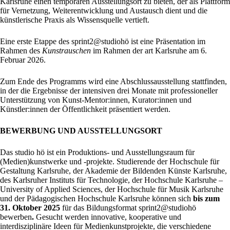
Karlsruhe einen temporären Ausstellungsort zu bieten, der als Plattform
für Vernetzung, Weiterentwicklung und Austausch dient und die
künstlerische Praxis als Wissensquelle vertieft.
Eine erste Etappe des sprint2@studiohö ist eine Präsentation im
Rahmen des
Kunstrauschen
im Rahmen der art Karlsruhe am 6.
Februar 2026.
Zum Ende des Programms wird eine Abschlussausstellung stattfinden,
in der die Ergebnisse der intensiven drei Monate mit professioneller
Unterstützung von Kunst-Mentor:innen, Kurator:innen und
Künstler:innen der Öffentlichkeit präsentiert werden.
BEWERBUNG UND AUSSTELLUNGSORT
Das studio hö ist ein Produktions- und Ausstellungsraum für
(Medien)kunstwerke und -projekte. Studierende der Hochschule für
Gestaltung Karlsruhe, der Akademie der Bildenden Künste Karlsruhe,
des Karlsruher Instituts für Technologie, der Hochschule Karlsruhe –
University of Applied Sciences, der Hochschule für Musik Karlsruhe
und der Pädagogischen Hochschule Karlsruhe können sich
bis zum
31. Oktober 2025
für das Bildungsformat sprint2@studiohö
bewerben
.
Gesucht werden innovative, kooperative und
interdisziplinäre Ideen für Medienkunstprojekte, die verschiedene