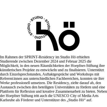
Z
u
m
I
n
h
a
l
t
s
p
r
i
Im Rahmen der SPRINT-Residency im Studio Hö erhielten
n
Studierende zwischen Dezember 2024 und Februar 2025 die
g
Möglichkeit, in den neuen Räumlichkeiten der Hoepfner-Stiftung ihre
e
künstlerischen Projekte zu entwickeln und zu finalisieren. Unterstützt
n
durch Einzelsprechstunden, Auftaktgespräche und Workshops mit
Referent:innen aus unterschiedlichen Fachbereichen, konnten sie ihre
Werke professionell umsetzen. Die Residency, zielte darauf ab, den
Austausch zwischen den beteiligten Universitäten zu fördern und eine
Plattform für Reflexion und kreative Zusammenarbeit zu bieten. Neben
der Hoepfner Stiftung tritt auch die UNESCO City of Media Arts
Karlsruhe als Förderer und Unterstützer des „Studio Hö“ auf.