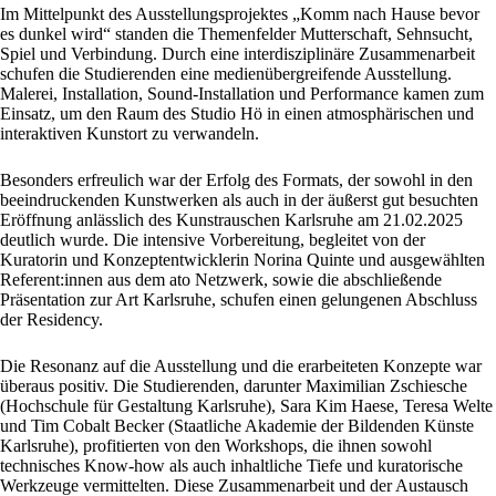
Im Mittelpunkt des Ausstellungsprojektes „Komm nach Hause bevor
es dunkel wird“ standen die Themenfelder Mutterschaft, Sehnsucht,
Spiel und Verbindung. Durch eine interdisziplinäre Zusammenarbeit
schufen die Studierenden eine medienübergreifende Ausstellung.
Malerei, Installation, Sound-Installation und Performance kamen zum
Einsatz, um den Raum des Studio Hö in einen atmosphärischen und
interaktiven Kunstort zu verwandeln.
Besonders erfreulich war der Erfolg des Formats, der sowohl in den
beeindruckenden Kunstwerken als auch in der äußerst gut besuchten
Eröffnung anlässlich des Kunstrauschen Karlsruhe am 21.02.2025
deutlich wurde. Die intensive Vorbereitung, begleitet von der
Kuratorin und Konzeptentwicklerin Norina Quinte und ausgewählten
Referent:innen aus dem ato Netzwerk, sowie die abschließende
Präsentation zur Art Karlsruhe, schufen einen gelungenen Abschluss
der Residency.
Die Resonanz auf die Ausstellung und die erarbeiteten Konzepte war
überaus positiv. Die Studierenden, darunter Maximilian Zschiesche
(Hochschule für Gestaltung Karlsruhe), Sara Kim Haese, Teresa Welte
und Tim Cobalt Becker (Staatliche Akademie der Bildenden Künste
Karlsruhe), profitierten von den Workshops, die ihnen sowohl
technisches Know-how als auch inhaltliche Tiefe und kuratorische
Werkzeuge vermittelten. Diese Zusammenarbeit und der Austausch