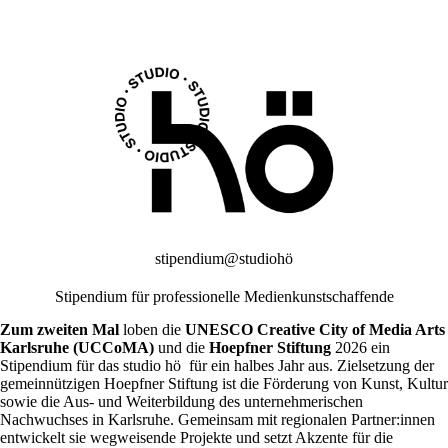
Z
u
m
I
n
h
a
l
t
s
p
r
i
n
stipendium@studiohö
g
e
Stipendium für professionelle Medienkunstschaffende
n
Zum zweiten Mal
loben die
UNESCO Creative City of Media Arts
Karlsruhe (UCCoMA)
und die
Hoepfner Stiftung
2026 ein
Stipendium für das studio hö für ein halbes Jahr aus. Zielsetzung der
gemeinnützigen Hoepfner Stiftung ist die Förderung von Kunst, Kultur
sowie die Aus- und Weiterbildung des unternehmerischen
Nachwuchses in Karlsruhe. Gemeinsam mit regionalen Partner:innen
entwickelt sie wegweisende Projekte und setzt Akzente für die