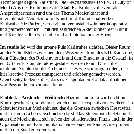
TechnologieRegion Karlsruhe. Die Geschäftsstelle UNESCO City of
Media Arts des Kulturamtes der Stadt Karlsruhe ist die zentrale
Ansprechpartnerin rund um das Thema Medienkunst und
internationale Vernetzung für Kunst- und Kulturschaffende in
Karlsruhe. Sie fördert, vernetzt und veranstaltet – immer kooperativ
und partnerschaftlich – mit den zahlreichen Akteur:innen der Kultur-
und Kreativstadt in Karlsruhe und auf internationaler Ebene.
Im studio hö
wird der urbane Puls Karlsruhes sichtbar. Dieser Raum
an der Schnittstelle zwischen dem Wissenszentrum des KIT Karlsruhe,
dem Gässchen des Rotlichtviertels und dem Eingang in die Oststadt ist
ein Ort der Fusion, der aktiv gestaltet werden kann. Durch die
markante Architektur des Gebäudes ist es wie vorprogrammiert, dass
hier kreative Prozesse transparent und erlebbar gemacht werden.
Gleichzeitig bedeutet dies, dass es zu spontanen Kontaktaufnahmen
von Passant:innen kommen kann.
Einblick – Ausblick – Weitblick:
Hier im studio hö wird nicht nur
Kunst geschaffen, sondern es werden auch Perspektiven erweitert. Ein
Schaufenster zur Medienkunst, das die Grenzen zwischen Kreativität
und urbanem Leben verschmelzen lässt. Das Stipendium bietet damit
auch die Möglichkeit, sich neben der künstlerischen Praxis auch in der
Organisation und Kommunikation eines eigenen Raums zu erproben
und in der Stadt zu vernetzen.